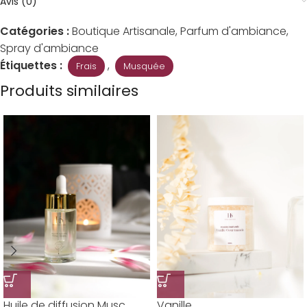
Avis (0)
Catégories :
Boutique Artisanale
,
Parfum d'ambiance
,
Spray d'ambiance
Étiquettes :
,
Frais
Musquée
Produits similaires
Huile de diffusion Musc
Vanille