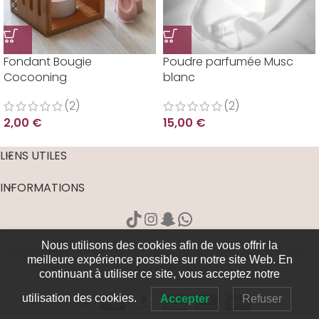
Fondant Bougie
Poudre parfumée Musc
Cocooning
blanc
(2)
(2)
2,00
€
15,00
€
LIENS UTILES
INFORMATIONS
Nous utilisons des cookies afin de vous offrir la
© Home Senteurs 2025 - Tous droits réservés - Réalisé
meilleure expérience possible sur notre site Web. En
par
Web My Sister
continuant à utiliser ce site, vous acceptez notre
utilisation des cookies.
Accepter
Refuser