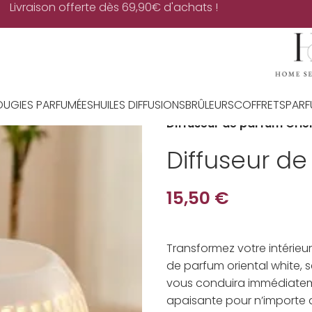
Livraison offerte dès 69,90€ d'achats !
OUGIES PARFUMÉES
HUILES DIFFUSIONS
BRÛLEURS
COFFRETS
PARF
Accueil
/
Brûleurs et Diffuse
Diffuseur de parfum Orie
Diffuseur de
15,50
€
Transformez votre intérieu
de parfum oriental white, 
vous conduira immédiateme
apaisante pour n’importe 