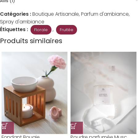
Avis (1)
Catégories :
Boutique Artisanale
,
Parfum d'ambiance
,
Spray d'ambiance
Étiquettes :
,
Florale
Fruitée
Produits similaires
Fondant Bougie
Poudre parfumée Musc